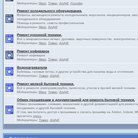
Модераторы:
Макс
,
Томас
,
AndyK
,
Founder
Ремонт холодильного оборудования.
Вопросы, касающиеся ремонта холодильников, морозилок, кондиционеров, авт
холодильного оборудования.
Помощь в ремонте, советы профессионалов.
Модераторы:
Макс
,
AndyK
Ремонт кухонной техники.
Всё о микроволновых печках, духовках, варочных поверхностях, электроплитах, 
Модераторы:
Макс
,
Томас
,
AndyK
Ремонт кофеварок
Ремонт кофеварок
Модераторы:
Макс
,
Томас
,
AndyK
Водонагреватели
Бойлеры, газовые котлы, и другие устройства для нагрева воды и отопления.
Модераторы:
Томас
,
AndyK
Ремонт мелкой бытовой техники.
Всё о ремонте электромясорубок, пылесосов, утюгов и прочей мелкой техники.
Модераторы:
Макс
,
Томас
,
AndyK
Обмен прошивками и документацией для ремонта бытовой техники.
Обмен прошивками, схемами, мануалами и другой документацией для ремонта
посудомоек, и другой бытовой техники.
О том, как получить доступ к прошивкам и скачать прошивку на Ariston, Indesit, 
прочитать
здесь
.
Модераторы:
Томас
,
AndyK