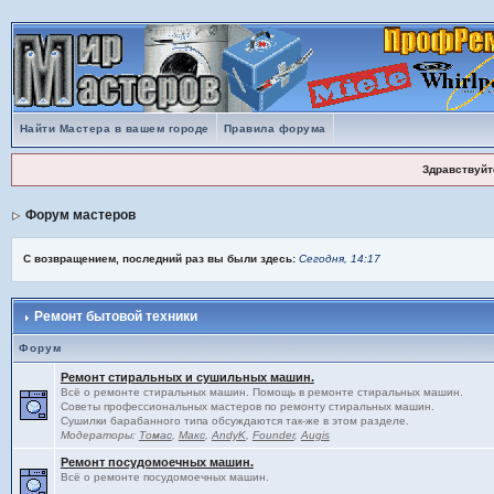
Найти Мастера в вашем городе
Правила форума
Здравствуйт
Форум мастеров
С возвращением, последний раз вы были здесь:
Сегодня, 14:17
Ремонт бытовой техники
Форум
Ремонт стиральных и сушильных машин.
Всё о ремонте стиральных машин. Помощь в ремонте стиральных машин.
Советы профессиональных мастеров по ремонту стиральных машин.
Сушилки барабанного типа обсуждаются так-же в этом разделе.
Модераторы:
Томас
,
Макс
,
AndyK
,
Founder
,
Augis
Ремонт посудомоечных машин.
Всё о ремонте посудомоечных машин.