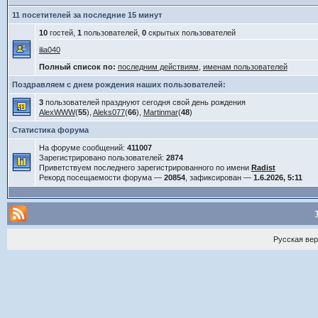
11 посетителей за последние 15 минут
10
гостей,
1
пользователей,
0
скрытых пользователей
ilia040
Полный список по:
последним действиям
,
именам пользователей
Поздравляем с днем рождения наших пользователей:
3
пользователей празднуют сегодня свой день рождения
AlexWWW
(
55
),
Aleks077
(
66
),
Martinmar
(
48
)
Статистика форума
На форуме сообщений:
411007
Зарегистрировано пользователей:
2874
Приветствуем последнего зарегистрированного по имени
Radist
Рекорд посещаемости форума —
20854
, зафиксирован —
1.6.2026, 5:11
Русская ве