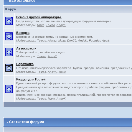
Всё остальное
Форум
Ремонт другой аппаратуры.
Сюда входит то, что не вошло в предыдущие форумы и категории.
Модераторы:
Макс
,
Томас
,
AndyK
Беседка
Болтовня на любые темы, не связанные с ремонтом.
Модераторы:
Томас
,
Alexzz
,
Макс
,
Den55
,
AndyK
,
Founder
,
Augis
Автострасти
Трёп про всё то, на чём мы ездим.
Модераторы:
Томас
,
AndyK
Барахолка
Объявления коммерческого характера. Куплю, продам, обменяю, предложения услу
Модераторы:
Томас
,
AndyK
,
Макс
Раздел для Гостей
Единственный раздел форума, в котором можно оставить сообщение без регис
Предназначен для возможности задать вопрос о работе форума, проблемах с 
на форум и т.п.
Внимание!!! Все сообщения здесь, перед публикацией, проверяются модератор
Модераторы:
Томас
,
Макс
,
AndyK
Статистика форума